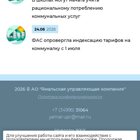
В школах могут начать учить
рациональному потреблению
коммунальных услуг
24.06
2026
ФАС опровергла индексацию тарифов на
коммуналку с 1 июля
2026 © АО "Ямальская управляющая компания"
Политика конфиденциальности
+7 (34996)
31064
yamal-upr@mail.ru
Новости ЖКХ
Для улучшения работы сайта и его взаимодействия с
Новости компании
пользователями мы используем файлы cookie. Продолжая