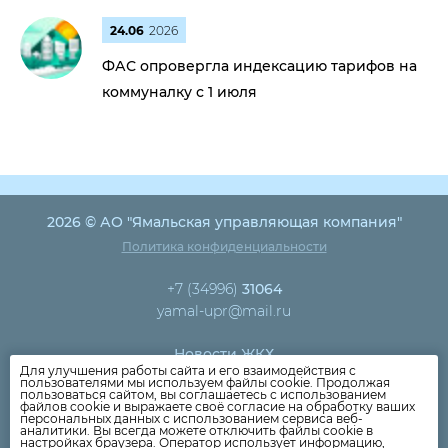
24.06
2026
ФАС опровергла индексацию тарифов на
коммуналку с 1 июля
2026 © АО "Ямальская управляющая компания"
Политика конфиденциальности
+7 (34996)
31064
yamal-upr@mail.ru
Новости ЖКХ
Для улучшения работы сайта и его взаимодействия с
Новости компании
пользователями мы используем файлы cookie. Продолжая
пользоваться сайтом, вы соглашаетесь с использованием
Как оплатить
файлов cookie и выражаете своё согласие на обработку ваших
персональных данных с использованием сервиса веб-
Дома
аналитики. Вы всегда можете отключить файлы cookie в
настройках браузера. Оператор использует информацию,